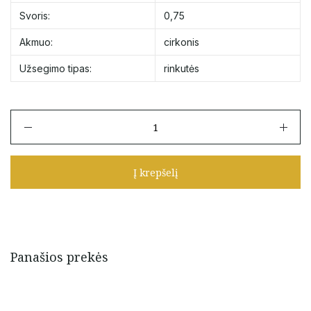
Svoris:
0,75
Akmuo:
cirkonis
Užsegimo tipas:
rinkutės
produkto
kiekis:
Auksinės
10
Į krepšelį
mm
rinkutės
su
rožiniu
cirkoniu
Panašios prekės