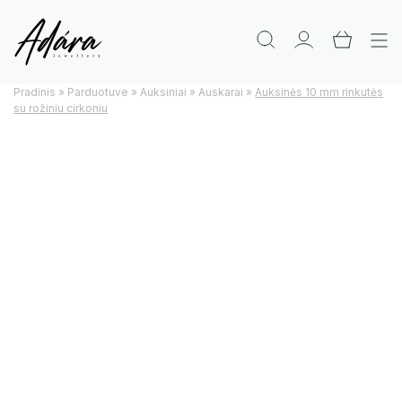
Pradinis
»
Parduotuve
»
Auksiniai
»
Auskarai
»
Auksinės 10 mm rinkutės
su rožiniu cirkoniu