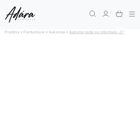
Pradinis
»
Parduotuve
»
Auksiniai
»
Auksinė raidė su cirkoniais „O”