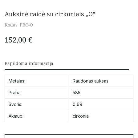
Auksinė raidė su cirkoniais „O”
Kodas:
PBC-O
152,00
€
Papildoma informacija
Metalas:
Raudonas auksas
Praba:
585
Svoris:
0,69
Akmuo:
cirkoniai
produkto