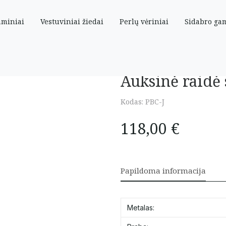
aminiai
Vestuviniai žiedai
Perlų vėriniai
Sidabro ga
Auksinė raidė 
Kodas:
PBC-J
118,00
€
Papildoma informacija
Metalas: