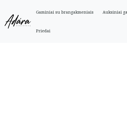
Gaminiai su brangakmeniais
Auksiniai g
Pradinis
»
Parduotuve
»
Auksiniai
»
Auksinė raidė su cirkoniais „J”
Priedai