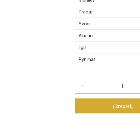
Praba:
Svoris:
Akmuo:
Ilgis:
Pynimas:
produkto
kiekis:
Auksinė
minimalistinė
Į krepšelį
apyrankė
su
penkiais
dobiliukais
su