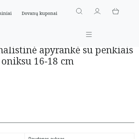
miniai
Dovanų kuponai
alistinė apyrankė su penkiais
 oniksu 16-18 cm
Raudonas auksas