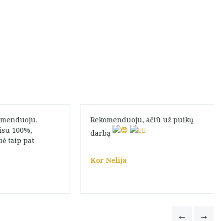
omenduoju.
Rekomenduoju, ačiū už puikų
su 100%,
darbą
 taip pat
Kor Nelija