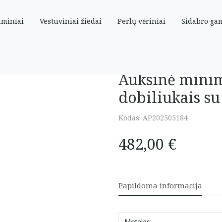
aminiai
Vestuviniai žiedai
Perlų vėriniai
Sidabro ga
iais dobiliukais su oniksu 16-18 cm
Auksinė minim
dobiliukais su
Kodas:
AP202505184
482,00
€
Papildoma informacija
Metalas: