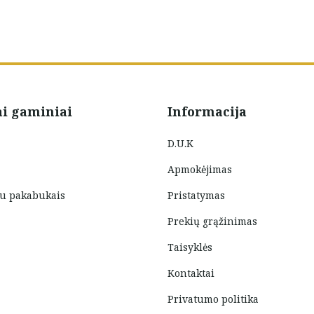
ai gaminiai
Informacija
D.U.K
Apmokėjimas
su pakabukais
Pristatymas
Prekių grąžinimas
Taisyklės
Kontaktai
Privatumo politika