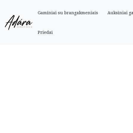
Gaminiai su brangakmeniais
Auksiniai g
Pradinis
»
Parduotuve
»
Auksiniai
»
Auksinė minimalistinė apyrankė su penk
Priedai