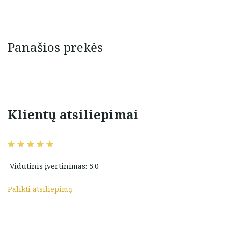
Panašios prekės
Klientų atsiliepimai
Geras aptarnavimas, paslaugiai
 siuntima
ir operatyviai apsipirkau su
Marijos pagalba.
ka
Vidutinis įvertinimas: 5.0
Veronika Graciova
inskaitė
Palikti atsiliepimą