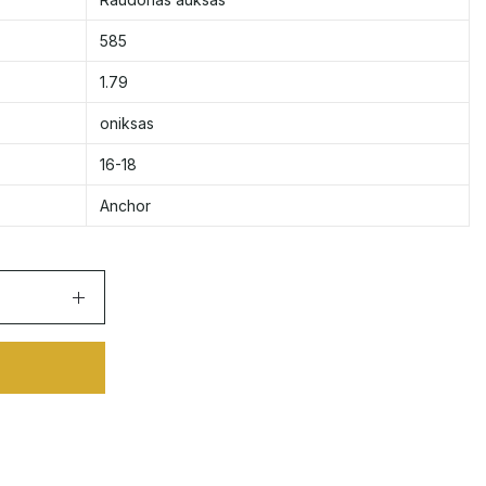
585
1.79
oniksas
16-18
Anchor