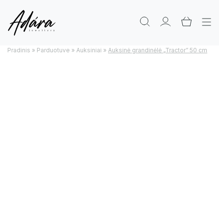
Pradinis
»
Parduotuve
»
Auksiniai
»
Auksinė grandinėlė „Tractor” 50 cm