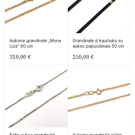
Auksinė grandinėlė „Mona
Grandinėlė iš kaučiuko su
Liza” 60 cm
aukso papuošimais 50 cm
310,00
€
250,00
€
Balto aukso grandinėlė
Auksinė grandinėlė pūsto