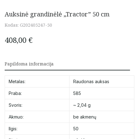
Auksinė grandinėlė „Tractor” 50 cm
Kodas:
G202405247-50
408,00
€
Papildoma informacija
Metalas:
Raudonas auksas
Praba:
585
Svoris:
~ 2,04 g
Akmuo:
be akmenų
Ilgis:
50