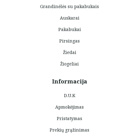
Grandinėlės su pakabukais
Auskarai
Pakabukai
Pirsingas
Žiedai
Žiogeliai
Informacija
D.U.K
Apmokėjimas
Pristatymas
Prekių grąžinimas