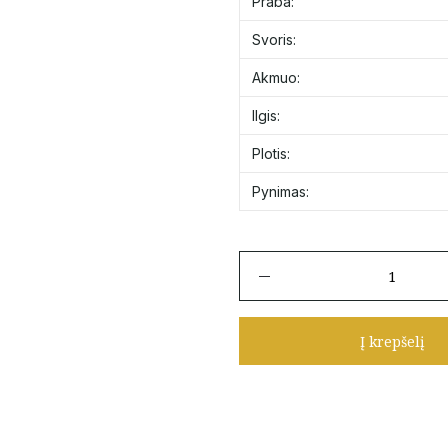
Praba:
Svoris:
Akmuo:
Ilgis:
Plotis:
Pynimas:
produkto
kiekis:
Auksinė
grandinėlė
Į krepšelį
"Tractor"
40
cm