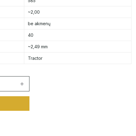
585
~2,00
be akmenų
40
~2,49 mm
Tractor