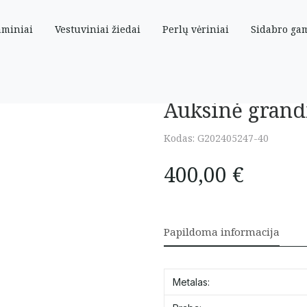
aminiai
Vestuviniai žiedai
Perlų vėriniai
Sidabro ga
Auksinė grand
Kodas:
G202405247-40
400,00
€
Papildoma informacija
Metalas: