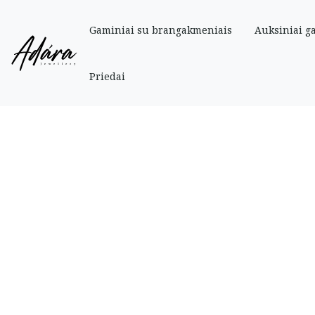
Gaminiai su brangakmeniais
Auksiniai g
Pradinis
»
Parduotuve
»
Auksiniai
»
Auksinė grandinėlė „Tractor” 40 cm
Priedai