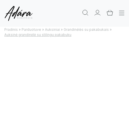
Pradinis
»
Parduotuve
»
Auksiniai
»
Grandinėlės su pakabukais
»
Auksinė grandinėlė su stilingu pakabuku