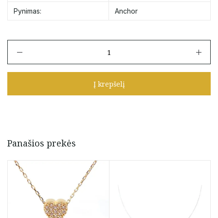
Pynimas:
Anchor
produkto
kiekis:
Auksinė
grandinėlė
Į krepšelį
su
stilingu
pakabuku
Panašios prekės