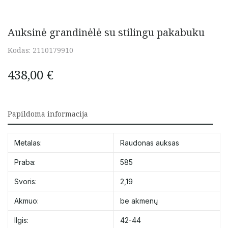
Auksinė grandinėlė su stilingu pakabuku
Kodas:
2110179910
438,00
€
Papildoma informacija
Metalas:
Raudonas auksas
Praba:
585
Svoris:
2,19
Akmuo:
be akmenų
Ilgis:
42-44