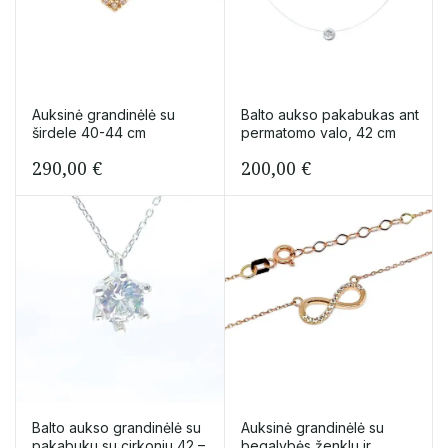
Auksinė grandinėlė su
Balto aukso pakabukas ant
širdele 40-44 cm
permatomo valo, 42 cm
290,00
€
200,00
€
Balto aukso grandinėlė su
Auksinė grandinėlė su
pakabuku su cirkoniu 42 –
begalybės ženklu ir