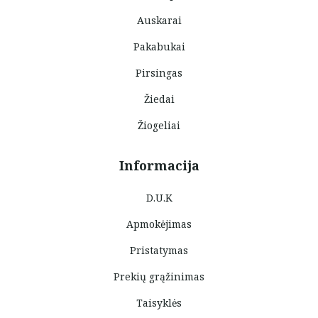
Auskarai
Pakabukai
Pirsingas
Žiedai
Žiogeliai
Informacija
D.U.K
Apmokėjimas
Pristatymas
Prekių grąžinimas
Taisyklės