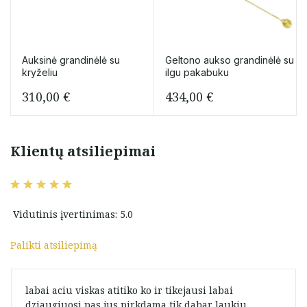
Auksinė grandinėlė su
Geltono aukso grandinėlė su
kryželiu
ilgu pakabuku
310,00
€
434,00
€
Klientų atsiliepimai
Vidutinis įvertinimas: 5.0
Palikti atsiliepimą
labai aciu viskas atitiko ko ir tikejausi labai
dziaugiuosi pas jus pirkdama tik dabar laukiu