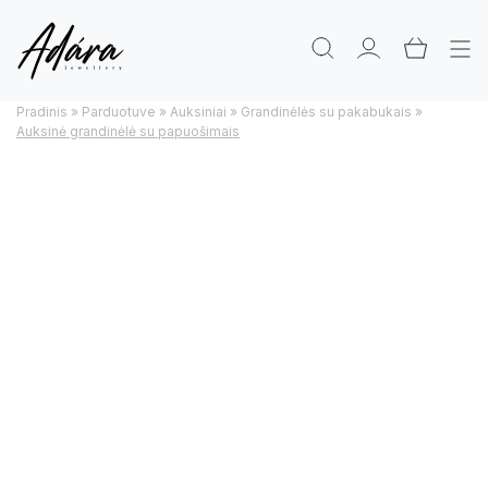
Pradinis
»
Parduotuve
»
Auksiniai
»
Grandinėlės su pakabukais
»
Auksinė grandinėlė su papuošimais