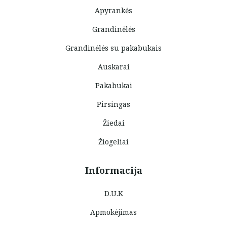
Apyrankės
Grandinėlės
Grandinėlės su pakabukais
Auskarai
Pakabukai
Pirsingas
Žiedai
Žiogeliai
Informacija
D.U.K
Apmokėjimas