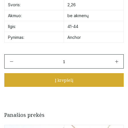
Svoris:
2,26
Akmuo:
be akmenų
Ilgis:
41-44
Pynimas:
Anchor
produkto
kiekis:
Auksinė
grandinėlė
Į krepšelį
su
papuošimais
Panašios prekės