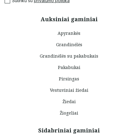
Sutinku su
privatumo politika
Auksiniai gaminiai
Apyrankės
Grandinėlės
Grandinėlės su pakabukais
Pakabukai
Pirsingas
Vestuviniai žiedai
Žiedai
Žiogeliai
Sidabriniai gaminiai