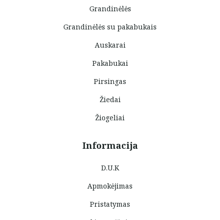
Grandinėlės
Grandinėlės su pakabukais
Auskarai
Pakabukai
Pirsingas
Žiedai
Žiogeliai
Informacija
D.U.K
Apmokėjimas
Pristatymas