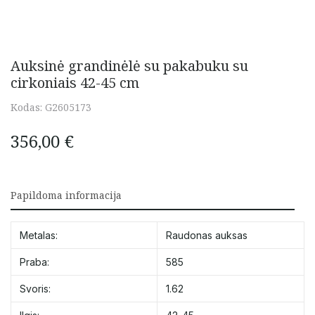
Auksinė grandinėlė su pakabuku su
cirkoniais 42-45 cm
Kodas:
G2605173
356,00
€
Papildoma informacija
Metalas:
Raudonas auksas
Praba:
585
Svoris:
1.62