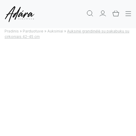
Pradinis
»
Parduotuve
»
Auksiniai
»
Auksinė grandinėlė su pakabuku su
cirkoniais 42-45 cm