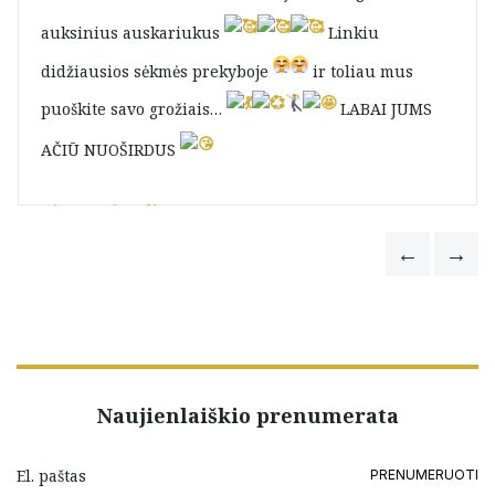
auksinius auskariukus
Linkiu
didžiausios sėkmės prekyboje
ir toliau mus
puoškite savo grožiais…
LABAI JUMS
AČIŪ NUOŠIRDUS
Diana Griausliene
Naujienlaiškio prenumerata
PRENUMERUOTI