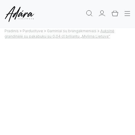
Pradinis
»
Parduotuve
»
Gaminiai su brangakmeniais
»
Auksinė
grandinėlė su pakabuku su 0,04 ct briliantu „Mylima Lietuva”