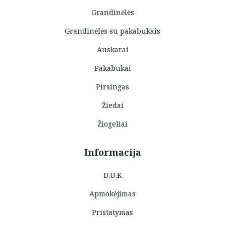
Grandinėlės
Grandinėlės su pakabukais
Auskarai
Pakabukai
Pirsingas
Žiedai
Žiogeliai
Informacija
D.U.K
Apmokėjimas
Pristatymas