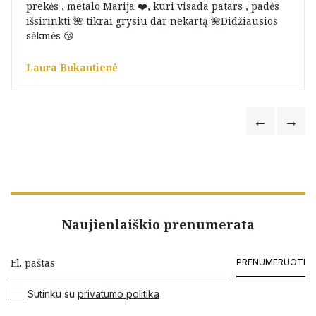
prekės , metalo Marija ❤️, kuri visada patars , padės
išsirinkti 🌺 tikrai grysiu dar nekartą 🌺Didžiausios
sėkmės 😘
Laura Bukantienė
Naujienlaiškio prenumerata
PRENUMERUOTI
Sutinku su
privatumo politika