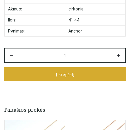
Akmuo:
cirkoniai
Ilgis:
41-44
Pynimas:
Anchor
produkto
kiekis:
Auksinė
grandinėlė
Į krepšelį
su
pakabuku
"Saulė"
41-
44
cm
Panašios prekės