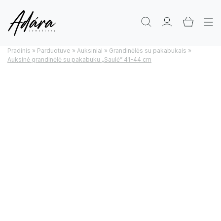
Pradinis
»
Parduotuve
»
Auksiniai
»
Grandinėlės su pakabukais
»
Auksinė grandinėlė su pakabuku „Saulė” 41-44 cm