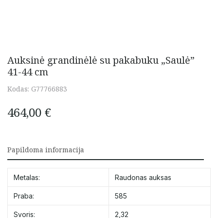
Auksinė grandinėlė su pakabuku „Saulė”
41-44 cm
Kodas:
G77766883
464,00
€
Papildoma informacija
Metalas:
Raudonas auksas
Praba:
585
Svoris:
2,32