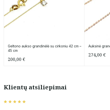
Geltono aukso grandinėlė su cirkoniu 42 cm –
Auksinė gran
45 cm
274,00
€
200,00
€
Klientų atsiliepimai
ir rūpestingas
Rekomenduoju! Labai patiko
 prekę gavau
gauti minimalistiniai auskarai!
nėlė su pakabuku
komenduoju! ️