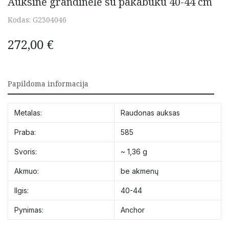
Auksinė grandinėlė su pakabuku 40-44 cm
Kodas:
G2304046
272,00
€
Papildoma informacija
Metalas:
Raudonas auksas
Praba:
585
Svoris:
~ 1,36 g
Akmuo:
be akmenų
Ilgis:
40-44
Pynimas:
Anchor