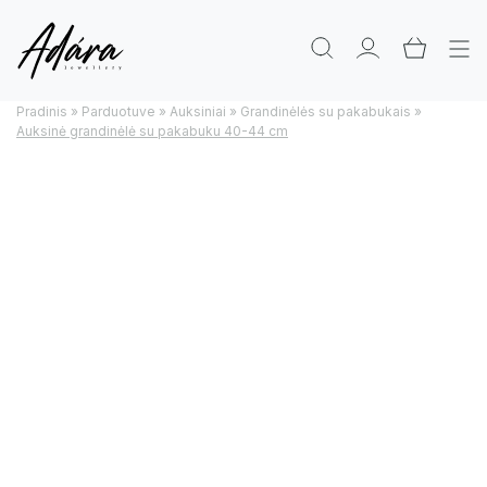
Pradinis
»
Parduotuve
»
Auksiniai
»
Grandinėlės su pakabukais
»
Auksinė grandinėlė su pakabuku 40-44 cm