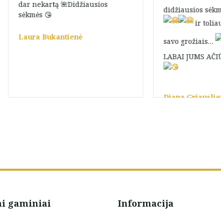
dar nekartą 🌺Didžiausios
didžiausios sėk
sėkmės 😘
ir toli
Laura Bukantienė
savo grožiais…
LABAI JUMS AČ
Diana Griausli
ai gaminiai
Informacija