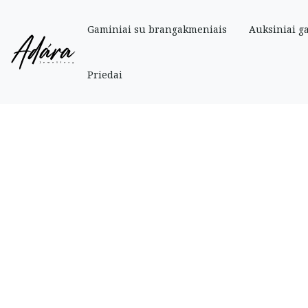
Gaminiai su brangakmeniais
Auksiniai g
Pradinis
»
Parduotuve
»
Auksiniai
»
Auksinė grandinėlė su oniksais 44 cm
Priedai