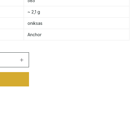
585
~ 2,1 g
oniksas
Anchor