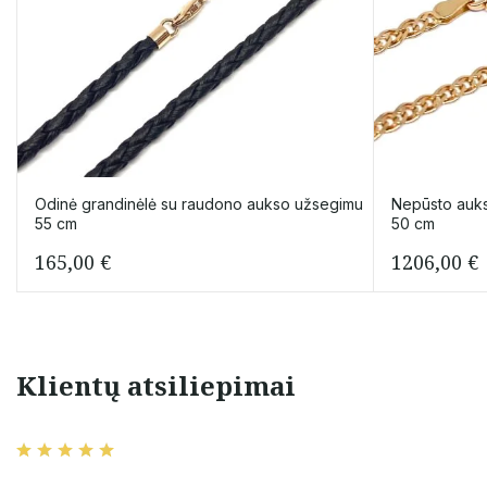
Odinė grandinėlė su raudono aukso užsegimu
Nepūsto auks
55 cm
50 cm
165,00
€
1206,00
€
Klientų atsiliepimai
vimas,
viskas tobula,rekomenduoju
prekė atitinkantį