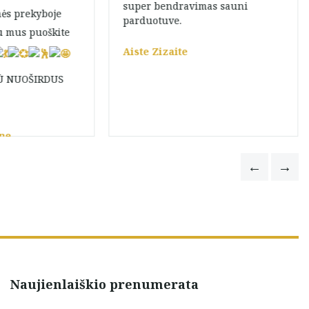
super bendravimas sauni
mės prekyboje
parduotuve.
au mus puoškite
Aiste Zizaite
IŪ NUOŠIRDUS
ene
Naujienlaiškio prenumerata