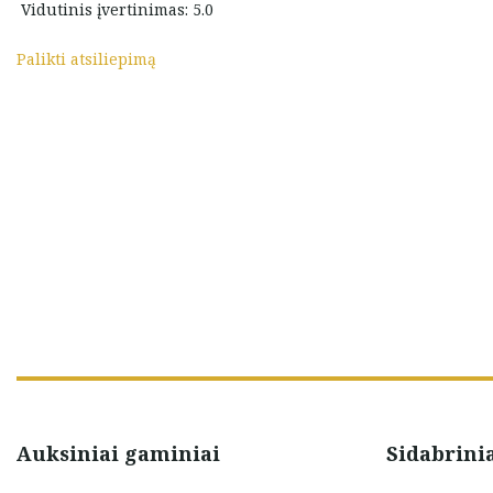
Vidutinis įvertinimas: 5.0
nienė
Neringa Brazdžionienė
Palikti atsiliepimą
Auksiniai gaminiai
Sidabrini