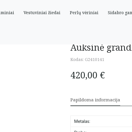
aminiai
Vestuviniai žiedai
Perlų vėriniai
Sidabro ga
Auksinė grand
Kodas:
G2410141
420,00
€
Papildoma informacija
Metalas: