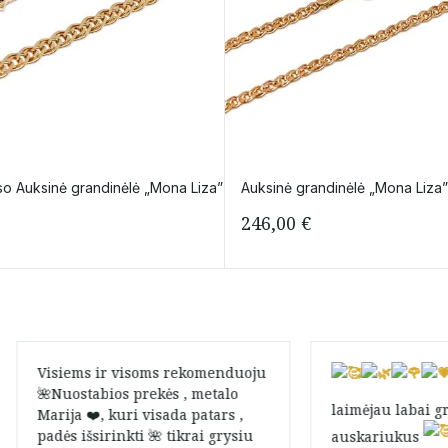
o Auksinė grandinėlė „Mona Liza”
Auksinė grandinėlė „Mona Liza
246,00
€
Visiems ir visoms rekomenduoju
🌺Nuostabios prekės , metalo
laimėjau labai g
Marija ❤️, kuri visada patars ,
padės išsirinkti 🌺 tikrai grysiu
auskariukus