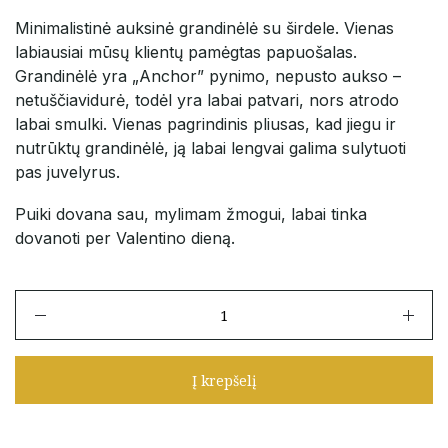
Minimalistinė auksinė grandinėlė su širdele. Vienas
labiausiai mūsų klientų pamėgtas papuošalas.
Grandinėlė yra „Anchor” pynimo, nepusto aukso –
netuščiavidurė, todėl yra labai patvari, nors atrodo
labai smulki. Vienas pagrindinis pliusas, kad jiegu ir
nutrūktų grandinėlė, ją labai lengvai galima sulytuoti
pas juvelyrus.
Puiki dovana sau, mylimam žmogui, labai tinka
dovanoti per Valentino dieną.
produkto
kiekis:
Auksinė
grandinėlė
Į krepšelį
su
minimalistiniu
pakabuku