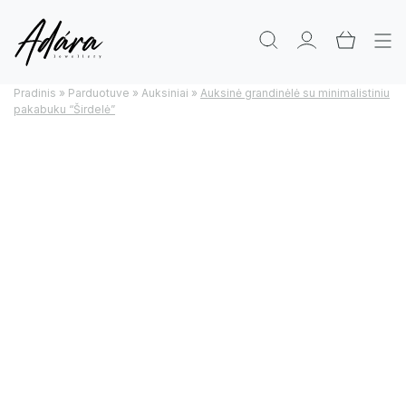
Pradinis
»
Parduotuve
»
Auksiniai
»
Auksinė grandinėlė su minimalistiniu
pakabuku “Širdelė”