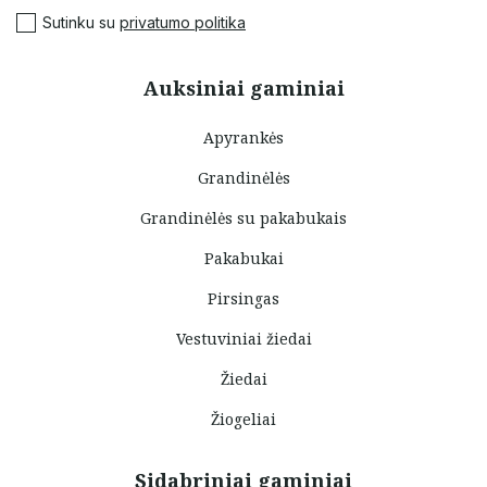
Sutinku su
privatumo politika
Auksiniai gaminiai
Apyrankės
Grandinėlės
Grandinėlės su pakabukais
Pakabukai
Pirsingas
Vestuviniai žiedai
Žiedai
Žiogeliai
Sidabriniai gaminiai