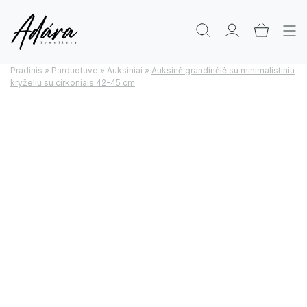
Pradinis
»
Parduotuve
»
Auksiniai
»
Auksinė grandinėlė su minimalistiniu
kryželiu su cirkoniais 42-45 cm