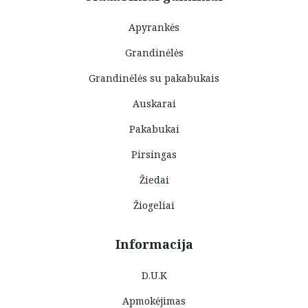
Apyrankės
Grandinėlės
Grandinėlės su pakabukais
Auskarai
Pakabukai
Pirsingas
Žiedai
Žiogeliai
Informacija
D.U.K
Apmokėjimas