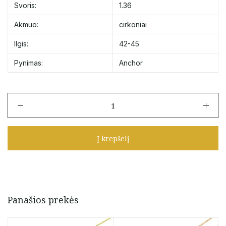
Svoris:
1.36
Akmuo:
cirkoniai
Ilgis:
42-45
Pynimas:
Anchor
produkto
kiekis:
Auksinė
grandinėlė
Į krepšelį
su
minimalistiniu
kryželiu
su
cirkoniais
42-
Panašios prekės
45
cm