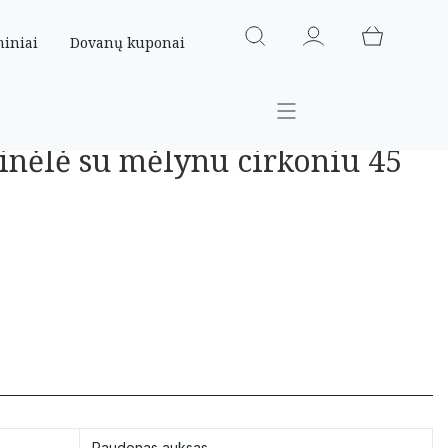
miniai
Dovanų kuponai
inėlė su mėlynu cirkoniu 45
Raudonas auksas