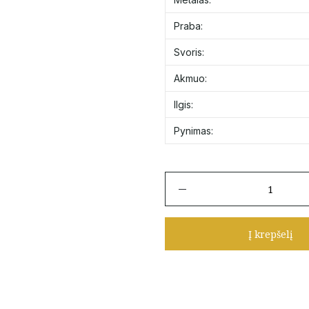
Praba:
Svoris:
Akmuo:
Ilgis:
Pynimas:
produkto
kiekis:
Auksinė
grandinėlė
Į krepšelį
su
mėlynu
cirkoniu
45
cm