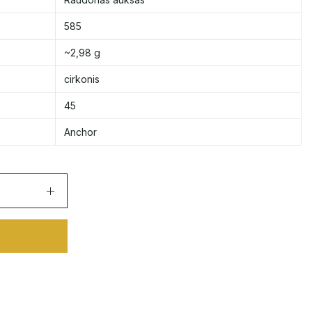
585
~2,98 g
cirkonis
45
Anchor