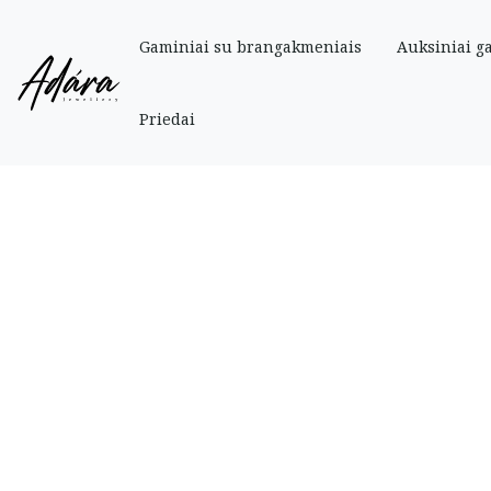
Gaminiai su brangakmeniais
Auksiniai g
Pradinis
»
Parduotuve
»
Auksiniai
»
Auksinė grandinėlė su mėlynu cirkoniu
Priedai