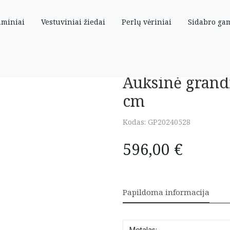
aminiai
Vestuviniai žiedai
Perlų vėriniai
Sidabro ga
 45 cm
Auksinė grand
cm
Kodas:
GP20240528
596,00
€
Papildoma informacija
Metalas: