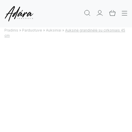
Pradinis
»
Parduotuve
»
Auksiniai
»
Auksinė grandinėlė su cirkoniais 45
cm