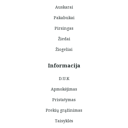
Auskarai
Pakabukai
Pirsingas
Žiedai
Žiogeliai
Informacija
D.U.K
Apmokėjimas
Pristatymas
Prekių grąžinimas
Taisyklės