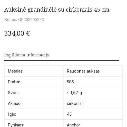
Auksinė grandinėlė su cirkoniais 45 cm
Kodas:
GP202405282
334,00
€
Papildoma informacija
Metalas:
Raudonas auksas
Praba:
585
Svoris:
~ 1,67 g
Akmuo:
cirkoniai
Ilgis:
45
Pynimas:
Anchor