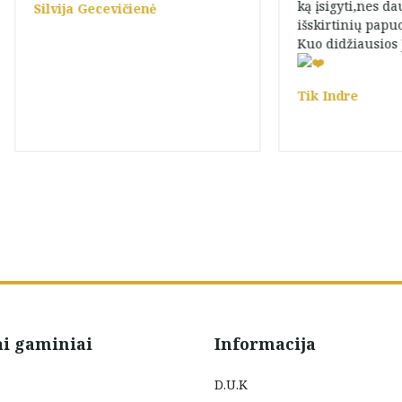
ką įsigyti,nes da
Silvija Gecevičienė
išskirtinių papu
Kuo didžiausios
Tik Indre
ai gaminiai
Informacija
D.U.K