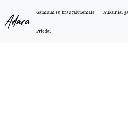
Gaminiai su brangakmeniais
Auksiniai g
Pradinis
»
Parduotuve
»
Auksiniai
»
Auksinė grandinėlė su apvaliu pakabuk
Priedai