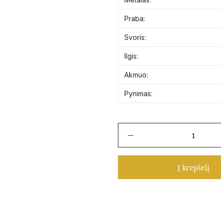
Praba:
Svoris:
Ilgis:
Akmuo:
Pynimas:
produkto
kiekis:
Auksinė
grandinėlė
Į krepšelį
su
apvaliu
pakabuko
su
cirkoniu