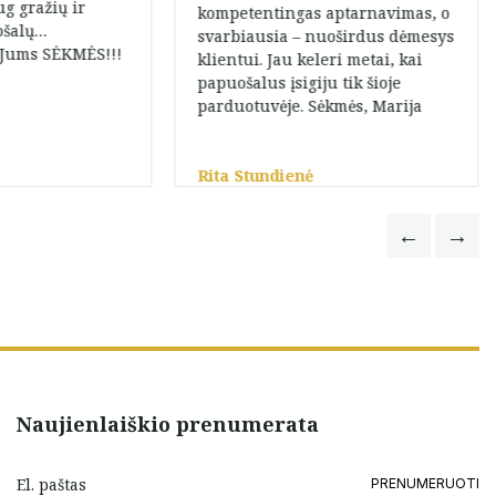
ug gražių ir
kompetentingas aptarnavimas, o
ošalų…
svarbiausia – nuoširdus dėmesys
 Jums SĖKMĖS!!!
klientui. Jau keleri metai, kai
papuošalus įsigiju tik šioje
parduotuvėje. Sėkmės, Marija
Rita Stundienė
Naujienlaiškio prenumerata
PRENUMERUOTI