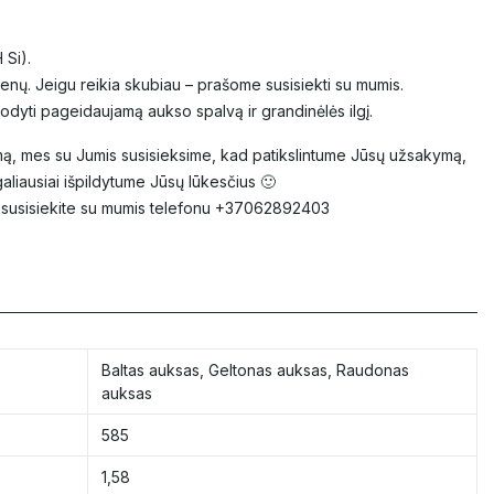
 Si).
nų. Jeigu reikia skubiau – prašome susisiekti su mumis.
dyti pageidaujamą aukso spalvą ir grandinėlės ilgį.
ą, mes su Jumis susisieksime, kad patikslintume Jūsų užsakymą,
aliausiai išpildytume Jūsų lūkesčius 🙂
, susisiekite su mumis telefonu +37062892403
Baltas auksas
,
Geltonas auksas
,
Raudonas
auksas
585
1,58