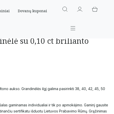
miniai
Dovanų kuponai
nėlė su 0,10 ct brilianto
ono aukso. Grandinėlės ilgį galima pasirinkti 38, 40, 42, 45, 50
alas gaminamas individualiai ir tik po apmokėjimo. Gaminį gausite
inančiu sertifikatu išduotu Lietuvos Prabavimo Rūmų. Grąžinimas