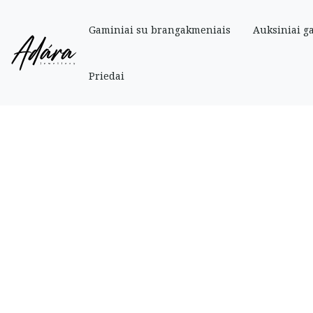
Gaminiai su brangakmeniais
Auksiniai g
Pradinis
»
Parduotuve
»
Gaminiai su brangakmeniais
»
Auksinė grandinėlė 
Priedai