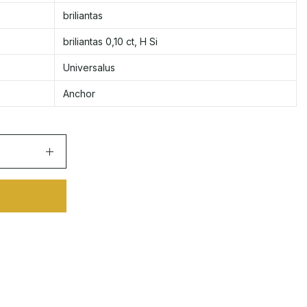
briliantas
briliantas 0,10 ct, H Si
Universalus
Anchor