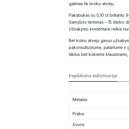
galimas tik broko atveju.
Pakabukas su 0,10 ct briliantu (H
Gamybos terminas – 15 darbo die
Užsakymo komentare reikia nuro
Bet kokiu atveju gavus užsakym
pakonsultuotume, patartume ir g
Iškilus bet kokiems klausimams
Papildoma informacija
Metalas:
Praba:
Svoris: