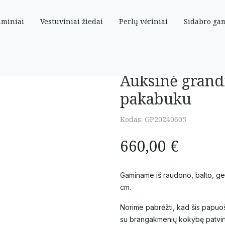
aminiai
Vestuviniai žiedai
Perlų vėriniai
Sidabro ga
su 0,10 ct brilianto pakabuku
Auksinė grandi
pakabuku
Kodas:
GP20240605
660,00
€
Gaminame iš raudono, balto, gelt
cm.
Norime pabrėžti, kad šis papuoš
su brangakmenių kokybę patvirt