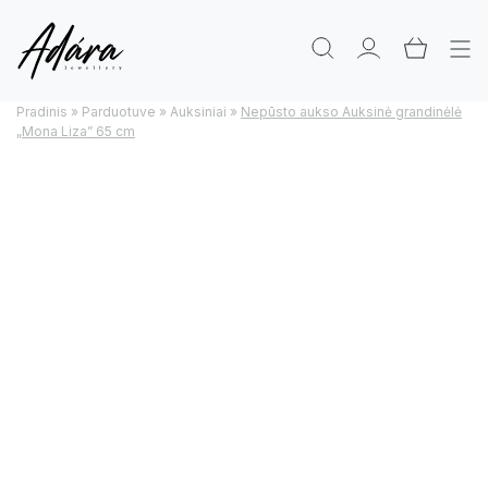
Pradinis
»
Parduotuve
»
Auksiniai
»
Nepūsto aukso Auksinė grandinėlė
„Mona Liza” 65 cm