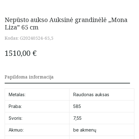
Nepūsto aukso Auksinė grandinėlė „Mona
Liza” 65 cm
Kodas:
G20240524-65,5
1510,00
€
Papildoma informacija
Metalas:
Raudonas auksas
Praba:
585
Svoris:
7,55
Akmuo:
be akmenų