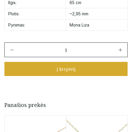
Ilgis:
65 cm
Plotis:
~2,95 mm
Pynimas:
Mona Liza
produkto
kiekis:
Nepūsto
aukso
Į krepšelį
Auksinė
grandinėlė
"Mona
Liza"
65
cm
Panašios prekės