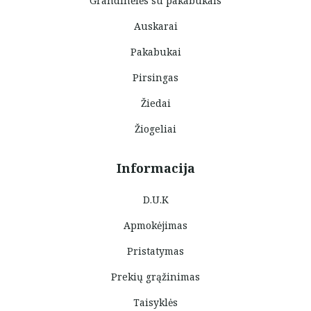
Grandinėlės su pakabukais
Auskarai
Pakabukai
Pirsingas
Žiedai
Žiogeliai
Informacija
D.U.K
Apmokėjimas
Pristatymas
Prekių grąžinimas
Taisyklės