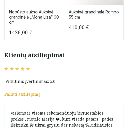
Nepūsto aukso Auksinė
Auksinė grandinėlė Rombo
grandinėlė „Mona Liza” 60
55 cm
cm
410,00
€
1436,00
€
Klientų atsiliepimai
Vidutinis įvertinimas: 5.0
Palikti atsiliepimą
Visiems ir visoms rekomenduoju 🌺Nuostabios
prekės , metalo Marija ❤️, kuri visada patars , padės
išsirinkti 🌺 tikrai grysiu dar nekartą 🌺Didžiausios