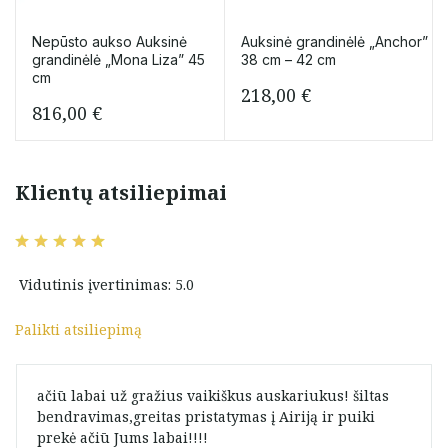
Nepūsto aukso Auksinė
Auksinė grandinėlė „Anchor”
grandinėlė „Mona Liza” 45
38 cm – 42 cm
cm
218,00
€
816,00
€
Klientų atsiliepimai
Vidutinis įvertinimas: 5.0
Palikti atsiliepimą
ačiū labai už gražius vaikiškus auskariukus! šiltas
bendravimas,greitas pristatymas į Airiją ir puiki
prekė ačiū Jums labai!!!!