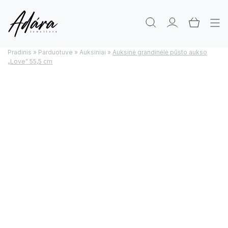
Pradinis
»
Parduotuve
»
Auksiniai
»
Auksinė grandinėlė pūsto aukso
„Love” 55,5 cm