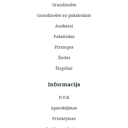
Grandinėlės
Grandinėlės su pakabukais
Auskarai
Pakabukai
Pirsingas
Žiedai
Žiogeliai
Informacija
D.U.K
Apmokėjimas
Pristatymas