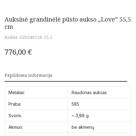
Auksinė grandinėlė pūsto aukso „Love” 55,5
cm
Kodas:
G20240518-55,5
776,00
€
Papildoma informacija
Metalas:
Raudonas auksas
Praba:
585
Svoris:
~ 3,88 g
Akmuo:
be akmenų