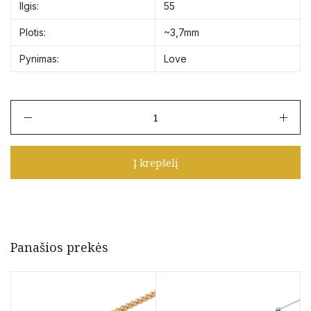
Ilgis:
55
Plotis:
~3,7mm
Pynimas:
Love
produkto
kiekis:
Auksinė
grandinėlė
Į krepšelį
pūsto
aukso
"Love"
55,5
cm
Panašios prekės