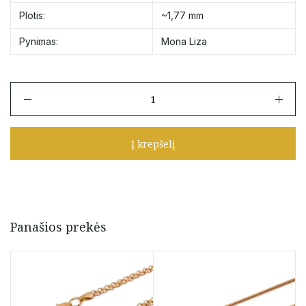
Plotis:
~1,77 mm
Pynimas:
Mona Liza
produkto
kiekis:
Auksinė
grandinėlė
Į krepšelį
"Mona
Liza"
45
cm
Panašios prekės