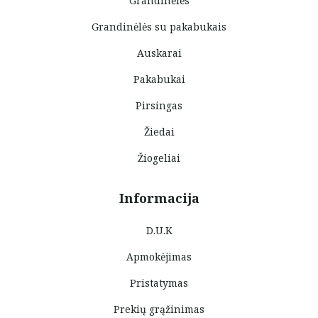
Grandinėlės
Grandinėlės su pakabukais
Auskarai
Pakabukai
Pirsingas
Žiedai
Žiogeliai
Informacija
D.U.K
Apmokėjimas
Pristatymas
Prekių grąžinimas