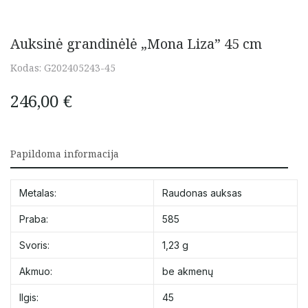
Auksinė grandinėlė „Mona Liza” 45 cm
Kodas:
G202405243-45
246,00
€
Papildoma informacija
Metalas:
Raudonas auksas
Praba:
585
Svoris:
1,23 g
Akmuo:
be akmenų
Ilgis:
45