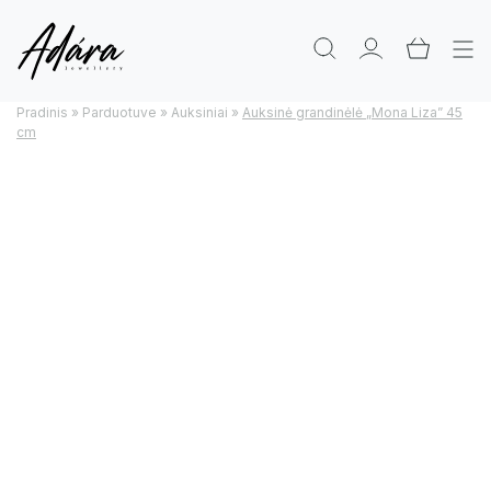
Pradinis
»
Parduotuve
»
Auksiniai
»
Auksinė grandinėlė „Mona Liza” 45
cm