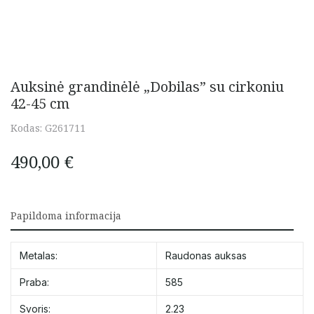
Auksinė grandinėlė „Dobilas” su cirkoniu
42-45 cm
Kodas:
G261711
490,00
€
Papildoma informacija
Metalas:
Raudonas auksas
Praba:
585
Svoris:
2.23