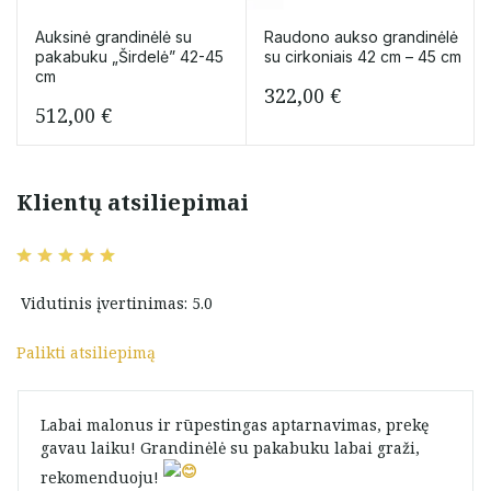
Auksinė grandinėlė su
Raudono aukso grandinėlė
pakabuku „Širdelė” 42-45
su cirkoniais 42 cm – 45 cm
cm
322,00
€
512,00
€
Klientų atsiliepimai
Vidutinis įvertinimas: 5.0
Palikti atsiliepimą
Labai malonus ir rūpestingas aptarnavimas, prekę
gavau laiku! Grandinėlė su pakabuku labai graži,
rekomenduoju! ️