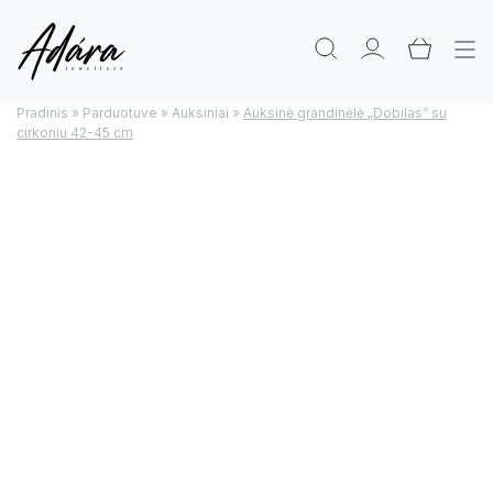
Pradinis
»
Parduotuve
»
Auksiniai
»
Auksinė grandinėlė „Dobilas” su
cirkoniu 42-45 cm