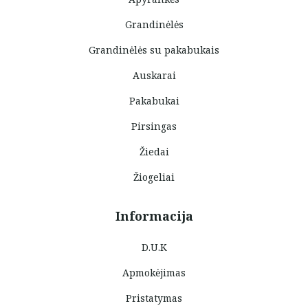
Grandinėlės
Grandinėlės su pakabukais
Auskarai
Pakabukai
Pirsingas
Žiedai
Žiogeliai
Informacija
D.U.K
Apmokėjimas
Pristatymas