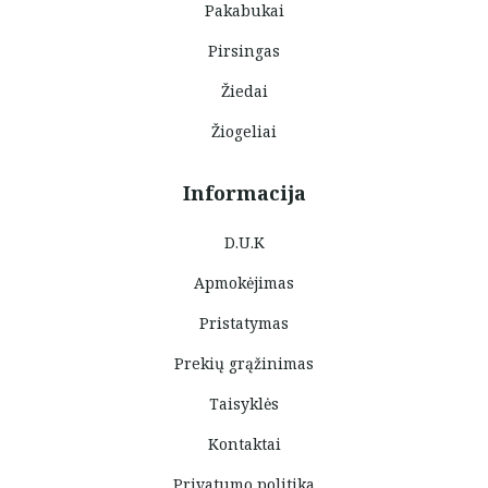
Pakabukai
Pirsingas
Žiedai
Žiogeliai
Informacija
D.U.K
Apmokėjimas
Pristatymas
Prekių grąžinimas
Taisyklės
Kontaktai
Privatumo politika