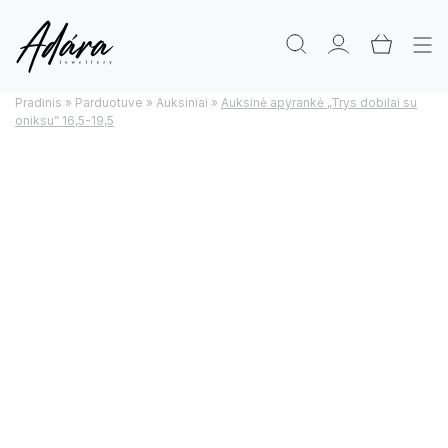
Pradinis
»
Parduotuve
»
Auksiniai
»
Auksinė apyrankė „Trys dobilai su
oniksu” 16,5-19,5