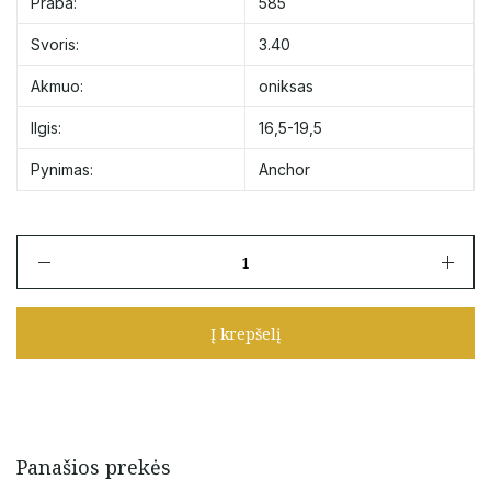
Praba:
585
Svoris:
3.40
Akmuo:
oniksas
Ilgis:
16,5-19,5
Pynimas:
Anchor
produkto
kiekis:
Auksinė
apyrankė
Į krepšelį
"Trys
dobilai
su
oniksu"
16,5-
19,5
Panašios prekės