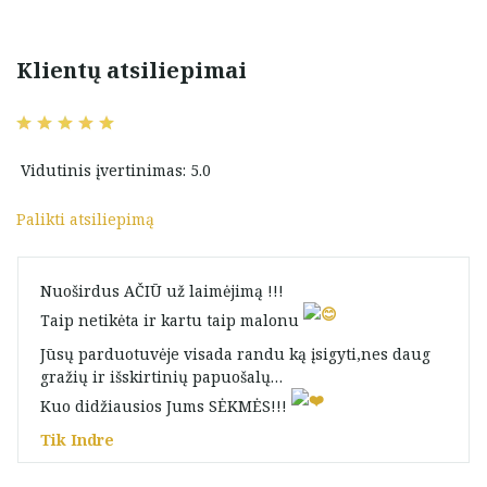
cm
Klientų atsiliepimai
Vidutinis įvertinimas: 5.0
Palikti atsiliepimą
Nuoširdus AČIŪ už laimėjimą !!!
Taip netikėta ir kartu taip malonu
Jūsų parduotuvėje visada randu ką įsigyti,nes daug
gražių ir išskirtinių papuošalų…
Kuo didžiausios Jums SĖKMĖS!!!
Tik Indre