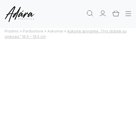
Pradinis
»
Parduotuve
»
Auksiniai
»
Auksinė apyrankė „Trys dobilai su
oniksais” 16,5 – 19,5 cm