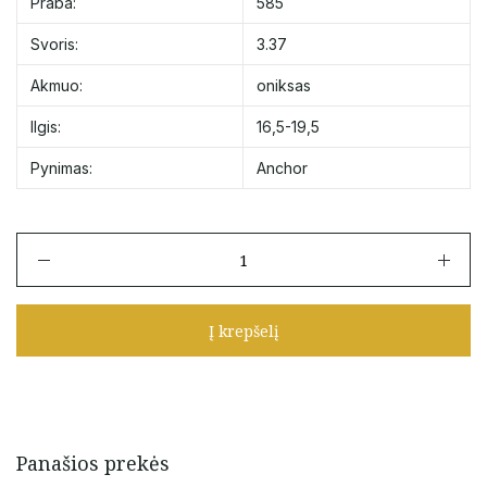
Praba:
585
Svoris:
3.37
Akmuo:
oniksas
Ilgis:
16,5-19,5
Pynimas:
Anchor
produkto
kiekis:
Auksinė
apyrankė
Į krepšelį
"Trys
dobilai
su
oniksais"
16,5
-
Panašios prekės
19,5