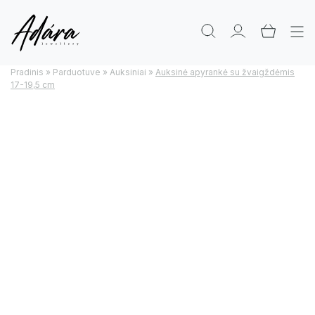
Pradinis
»
Parduotuve
»
Auksiniai
»
Auksinė apyrankė su žvaigždėmis
17-19,5 cm