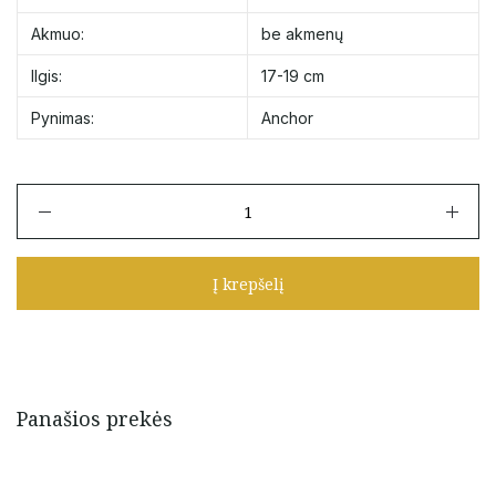
Akmuo:
be akmenų
Ilgis:
17-19 cm
Pynimas:
Anchor
produkto
kiekis:
Auksinė
apyrankė
Į krepšelį
su
žvaigždėmis
17-
19,5
cm
Panašios prekės