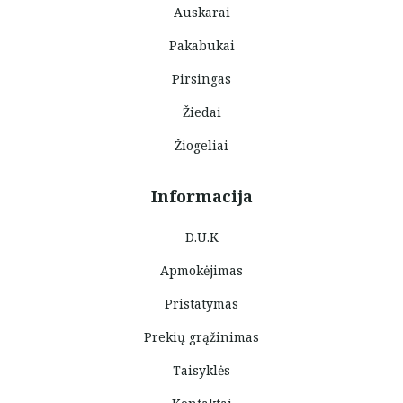
Auskarai
Pakabukai
Pirsingas
Žiedai
Žiogeliai
Informacija
D.U.K
Apmokėjimas
Pristatymas
Prekių grąžinimas
Taisyklės