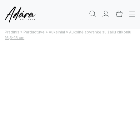
Pradinis
»
Parduotuve
»
Auksiniai
»
Auksinė apyrankė su žaliu cirkoniu
16,5-18 cm