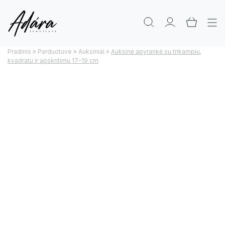
Pradinis
»
Parduotuve
»
Auksiniai
»
Auksinė apyrankė su trikampiu,
kvadratu ir apskritimu 17-19 cm