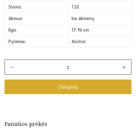
Svoris:
1.33
Akmuo:
be akmenų
Ilgis:
17-19 cm
Pynimas:
Anchor
produkto
kiekis:
Auksinė
apyrankė
Į krepšelį
su
trikampiu,
kvadratu
ir
apskritimu
17-
Panašios prekės
19
cm