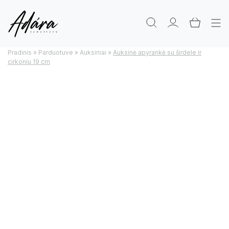
Pradinis
»
Parduotuve
»
Auksiniai
»
Auksinė apyrankė su širdele ir
cirkoniu 19 cm