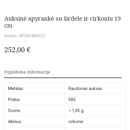
Auksinė apyrankė su širdele ir cirkoniu 19
cm
Kodas:
AP202406052
252,00
€
Papildoma informacija
Metalas:
Raudonas auksas
Praba:
585
Svoris:
~ 1,26 g
Akmuo:
cirkonis