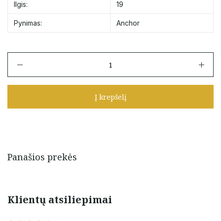
Ilgis:
19
Pynimas:
Anchor
produkto
kiekis:
Auksinė
apyrankė
Į krepšelį
su
širdele
ir
cirkoniu
19
cm
Panašios prekės
Klientų atsiliepimai