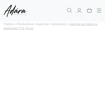
Pradinis
»
Parduotuve
»
Auksiniai
»
Apyrankės
»
Auksinė apyrankė su
perlamutru 17.5-19 cm