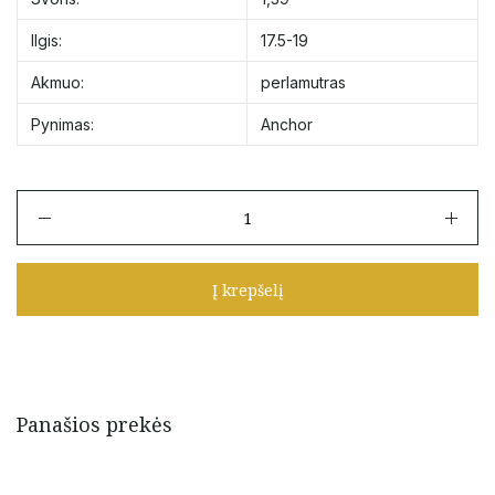
Ilgis:
17.5-19
Akmuo:
perlamutras
Pynimas:
Anchor
produkto
kiekis:
Auksinė
apyrankė
Į krepšelį
su
perlamutru
17.5-
19
cm
Panašios prekės