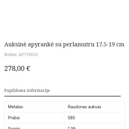
Auksinė apyrankė su perlamutru 17.5-19 cm
Kodas:
AP776652
278,00
€
Papildoma informacija
Metalas:
Raudonas auksas
Praba:
585
Svoris:
1,39