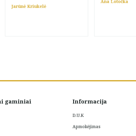
Ana Lotočka
Jarūnė Kriukelė
ai gaminiai
Informacija
D.U.K
Apmokėjimas