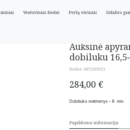
aminiai
Vestuviniai žiedai
Perlų vėriniai
Sidabro ga
iluku 16,5-19,5 cm
Auksinė apyra
dobiluku 16,5
Kodas:
AP2503021
284,00
€
Dobiliuko matmenys – 8 mm.
Papildoma informacija