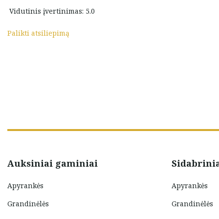
ti super prekes,
atsakinti pardavėja.
imas sauni
Vidutinis įvertinimas: 5.0
Rekomenduoju
Palikti atsiliepimą
Indre Muč
Auksiniai gaminiai
Sidabrini
Apyrankės
Apyrankės
Grandinėlės
Grandinėlės