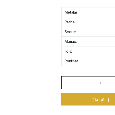
Metalas:
Praba:
Svoris:
Akmuo:
Ilgis:
Pynimas:
produkto
kiekis:
Auksinė
apyrankė
Į krepšelį
su
perlamutriniu
dobiluku