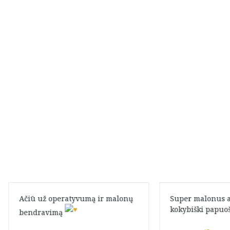
Ačiū už operatyvumą ir malonų
Super malonus 
kokybiški papuoš
bendravimą