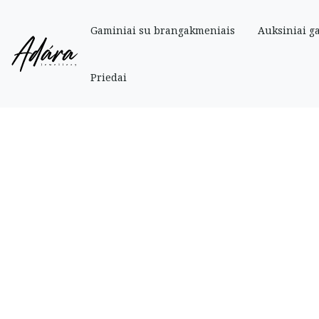
Gaminiai su brangakmeniais
Auksiniai g
Pradinis
»
Parduotuve
»
Auksiniai
»
Auksinė apyrankė su perlamutriniu dob
Priedai