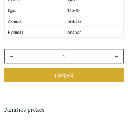
Ilgis:
17.5-19
Akmuo:
oniksas
Pynimas:
Anchor
produkto
kiekis:
Auksinė
apyrankė
Į krepšelį
su
oniksu
17,5-
19
cm
Panašios prekės