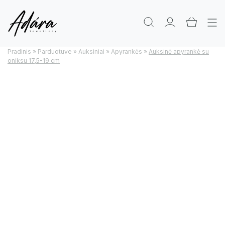
Pradinis
»
Parduotuve
»
Auksiniai
»
Apyrankės
»
Auksinė apyrankė su
oniksu 17,5-19 cm