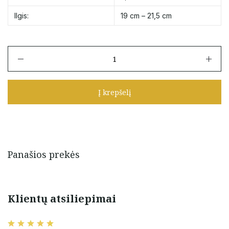
Ilgis:
19 cm – 21,5 cm
produkto
kiekis:
Auksinė
apyrankė
Į krepšelį
su
oniksais
19
cm
-
21,5
Panašios prekės
cm
Klientų atsiliepimai