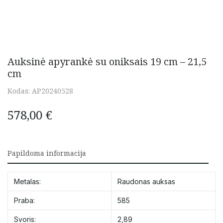
Auksinė apyrankė su oniksais 19 cm – 21,5
cm
Kodas:
AP20240528
578,00
€
Papildoma informacija
Metalas:
Raudonas auksas
Praba:
585
Svoris:
2,89