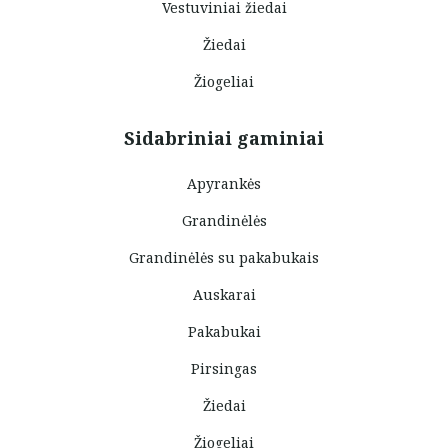
Vestuviniai žiedai
Žiedai
Žiogeliai
Sidabriniai gaminiai
Apyrankės
Grandinėlės
Grandinėlės su pakabukais
Auskarai
Pakabukai
Pirsingas
Žiedai
Žiogeliai