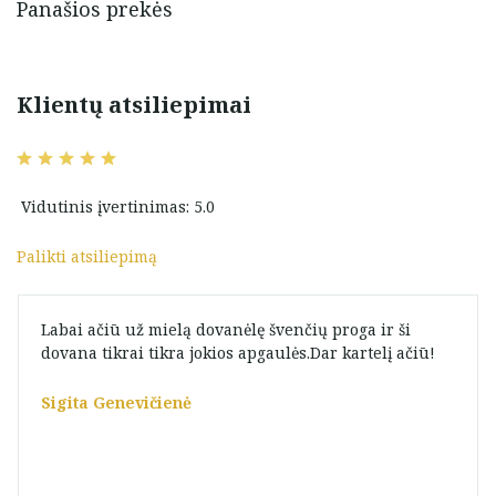
Panašios prekės
cm
Klientų atsiliepimai
Vidutinis įvertinimas: 5.0
Palikti atsiliepimą
Labai ačiū už mielą dovanėlę švenčių proga ir ši
dovana tikrai tikra jokios apgaulės.Dar kartelį ačiū!
Sigita Genevičienė