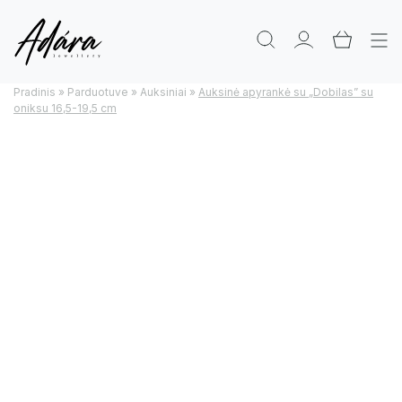
Pradinis
»
Parduotuve
»
Auksiniai
»
Auksinė apyrankė su „Dobilas” su
oniksu 16,5-19,5 cm