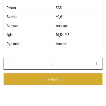
Praba:
585
Svoris:
~1,61
Akmuo:
oniksas
Ilgis:
16,5-19,5
Pynimas:
Anchor
produkto
kiekis:
Auksinė
apyrankė
Į krepšelį
su
"Dobilas"
su
oniksu
16,5-
19,5