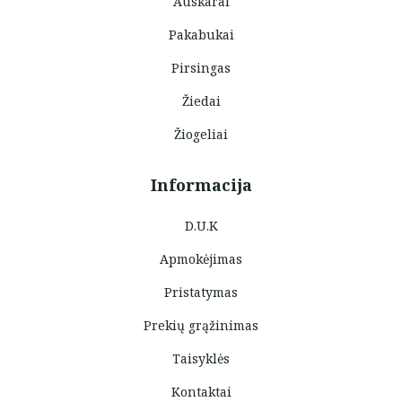
Auskarai
Pakabukai
Pirsingas
Žiedai
Žiogeliai
Informacija
D.U.K
Apmokėjimas
Pristatymas
Prekių grąžinimas
Taisyklės
Kontaktai