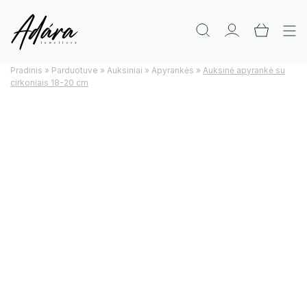
Pradinis
»
Parduotuve
»
Auksiniai
»
Apyrankės
»
Auksinė apyrankė su
cirkoniais 18-20 cm