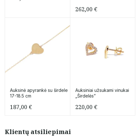
262,00
€
Auksinė apyrankė su širdele
Auksiniai užsukami vinukai
17-18.5 cm
„Širdelės”
187,00
€
220,00
€
Klientų atsiliepimai