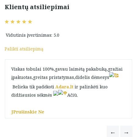
Klientų atsiliepimai
Vidutinis įvertinimas: 5.0
Palikti atsiliepimą
Viskas tobulai 100%,gavau laimėtą pakabuką,gražiai
įpakuotas,greitas pristatymas,didelis dėmesys
Belieka tik padėkoti
Adara.lt
ir palinkėti kuo
didžiausios sėkmės
Ačiū.
JPrušinskie Ne