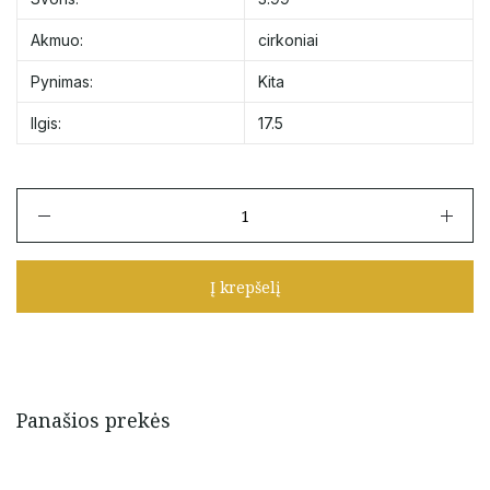
Akmuo:
cirkoniai
Pynimas:
Kita
Ilgis:
17.5
produkto
kiekis:
Auksinė
apyrankė
Į krepšelį
su
cirkoniais
17,5
cm
Panašios prekės