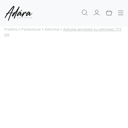
Pradinis
»
Parduotuve
»
Auksiniai
»
Auksinė apyrankė su cirkoniais 17,5
cm