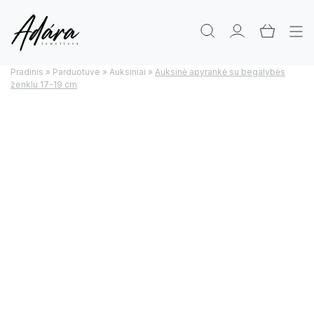
Pradinis
»
Parduotuve
»
Auksiniai
»
Auksinė apyrankė su begalybės
ženklu 17-19 cm