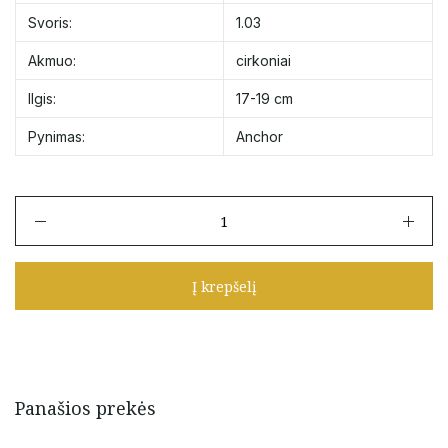
Svoris:
1.03
Akmuo:
cirkoniai
Ilgis:
17-19 cm
Pynimas:
Anchor
produkto
kiekis:
Auksinė
apyrankė
Į krepšelį
su
begalybės
ženklu
17-
19
cm
Panašios prekės