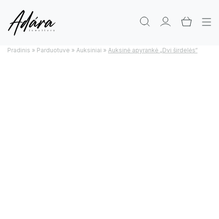
Pradinis
»
Parduotuve
»
Auksiniai
»
Auksinė apyrankė „Dvi širdelės“