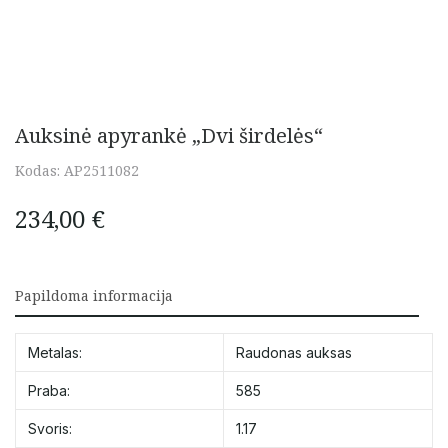
Auksinė apyrankė „Dvi širdelės“
Kodas:
AP2511082
234,00
€
Papildoma informacija
Metalas:
Raudonas auksas
Praba:
585
Svoris:
1.17