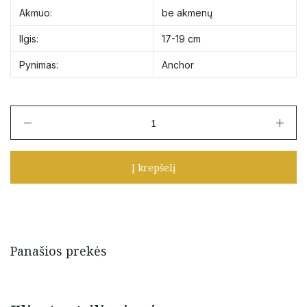
Akmuo:
be akmenų
Ilgis:
17-19 cm
Pynimas:
Anchor
produkto
kiekis:
Auksinė
apyrankė
Į krepšelį
„Dvi
širdelės“
Panašios prekės