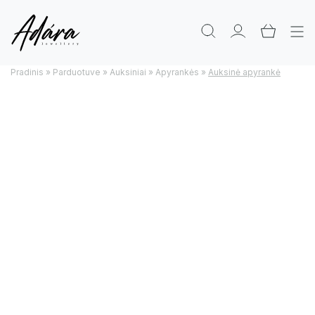
Pradinis
»
Parduotuve
»
Auksiniai
»
Apyrankės
»
Auksinė apyrankė