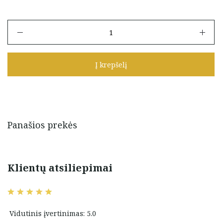
produkto
kiekis:
Auksinė
apyrankė
Į krepšelį
Panašios prekės
Klientų atsiliepimai
Vidutinis įvertinimas: 5.0