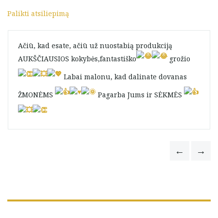
Palikti atsiliepimą
Ačiū, kad esate, ačiū už nuostabią produkciją
AUKŠČIAUSIOS kokybės,fantastiško
grožio
Labai malonu, kad dalinate dovanas
ŽMONĖMS
Pagarba Jums ir SĖKMĖS
Vida Zotkeviciene