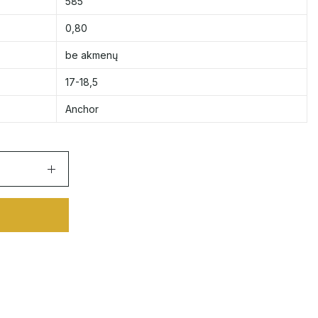
585
0,80
be akmenų
17-18,5
Anchor