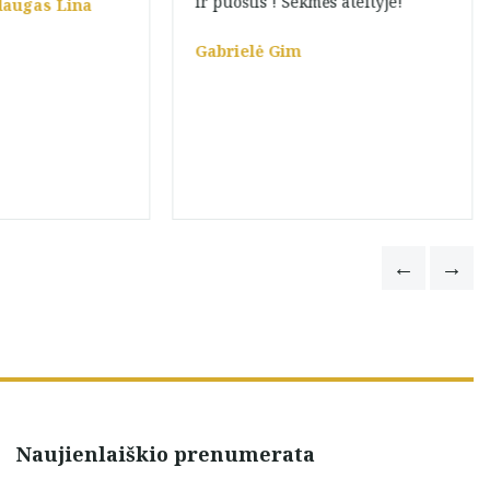
ir puoštis ! Sekmės ateityje!
daugas Lina
Gabrielė Gim
Naujienlaiškio prenumerata