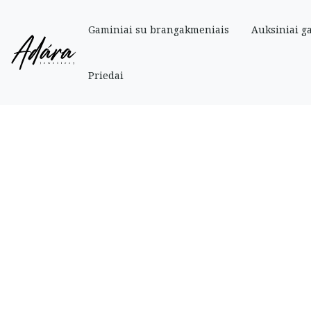
Gaminiai su brangakmeniais
Auksiniai g
Pradinis
»
Parduotuve
»
Auksiniai
»
Apyrankės
»
Auksinė apyrankė 17-18,5
Priedai