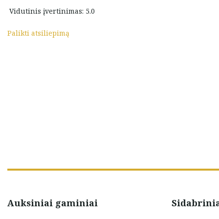
Juvelyrinai dirbiniai taip pat be
Vidutinis įvertinimas: 5.0
galo gražūs ir kokybiški. 10/10
Palikti atsiliepimą
Deimantė Balandytė
Auksiniai gaminiai
Sidabrini