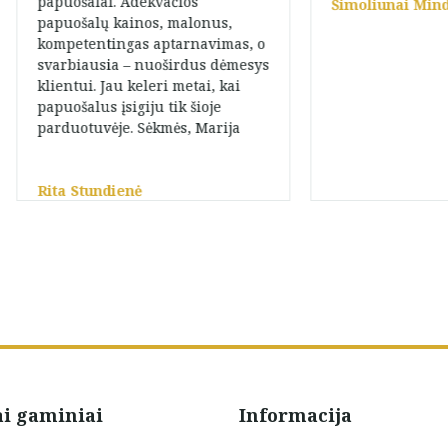
papuošalai. Adekvačios
Šimoliunai Min
papuošalų kainos, malonus,
kompetentingas aptarnavimas, o
svarbiausia – nuoširdus dėmesys
klientui. Jau keleri metai, kai
papuošalus įsigiju tik šioje
parduotuvėje. Sėkmės, Marija
Rita Stundienė
ai gaminiai
Informacija