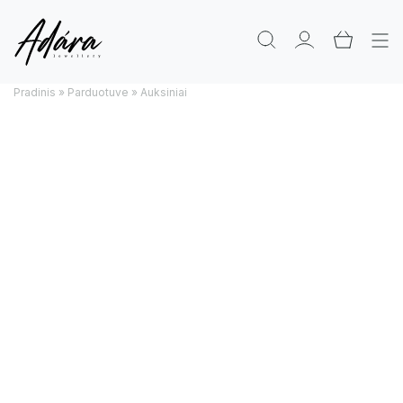
Pradinis
»
Parduotuve
»
Auksiniai