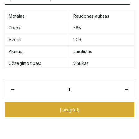
Metalas:
Raudonas auksas
Praba:
585
Svoris:
1.06
Akmuo:
ametistas
Užsegimo tipas:
vinukas
Kiekis
Į krepšelį