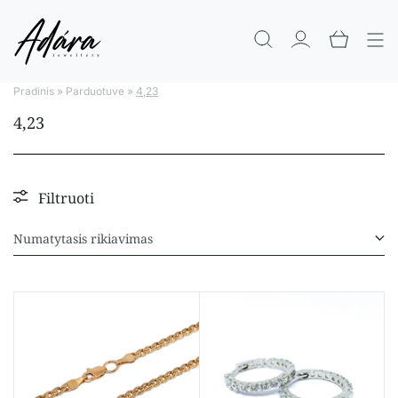
Pradinis
»
Parduotuve
»
4,23
4,23
Filtruoti