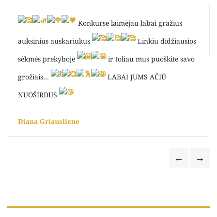
Konkurse laimėjau labai gražius
auksinius auskariukus
Linkiu didžiausios
sėkmės prekyboje
ir toliau mus puoškite savo
grožiais…
LABAI JUMS AČIŪ
NUOŠIRDUS
Diana Griausliene