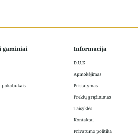
i gaminiai
Informacija
D.U.K
Apmokėjimas
u pakabukais
Pristatymas
Prekių grąžinimas
Taisyklės
Kontaktai
Privatumo politika