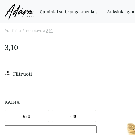
Gaminiai su brangakmeniais
Auksiniai gam
Pradinis
»
Parduotuve
»
3,10
3,10
Filtruoti
KAINA