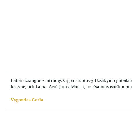
Labai džiaugiuosi atradęs šią parduotuvę. Užsakymo pateikima
kokybe, tiek kaina. Ačiū Jums, Marija, už išsamius išaiškinim
Vygaudas Garla