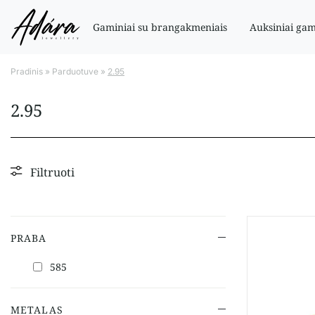
Gaminiai su brangakmeniais
Auksiniai gam
Pradinis
»
Parduotuve
»
2.95
2.95
Filtruoti
PRABA
585
METALAS