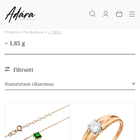
Pradinis
»
Parduotuve
»
~ 1,85 g
~ 1,85 g
Filtruoti