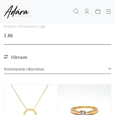
Pradinis
»
Parduotuve
»
1.86
1.86
Filtruoti