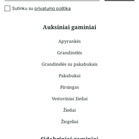
Sutinku su
privatumo politika
Auksiniai gaminiai
Apyrankės
Grandinėlės
Grandinėlės su pakabukais
Pakabukai
Pirsingas
Vestuviniai žiedai
Žiedai
Žiogeliai
Sidabriniai gaminiai