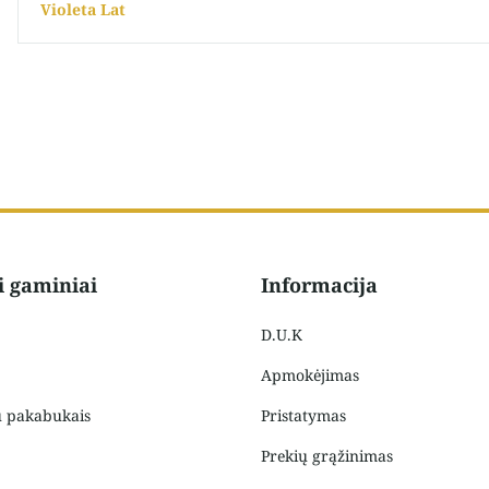
Violeta Lat
i gaminiai
Informacija
D.U.K
Apmokėjimas
u pakabukais
Pristatymas
Prekių grąžinimas