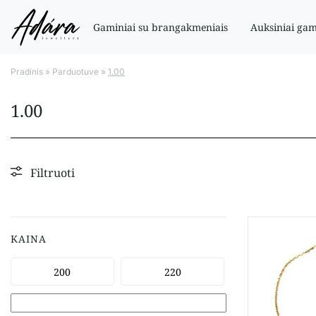
Gaminiai su brangakmeniais
Auksiniai gam
Pradinis
»
Parduotuve
»
1.00
1.00
Filtruoti
KAINA