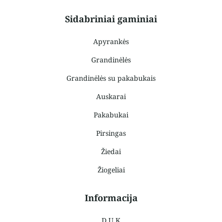
Sidabriniai gaminiai
Apyrankės
Grandinėlės
Grandinėlės su pakabukais
Auskarai
Pakabukai
Pirsingas
Žiedai
Žiogeliai
Informacija
D.U.K