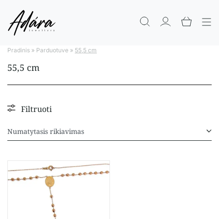
Pradinis
»
Parduotuve
»
55,5 cm
55,5 cm
Filtruoti