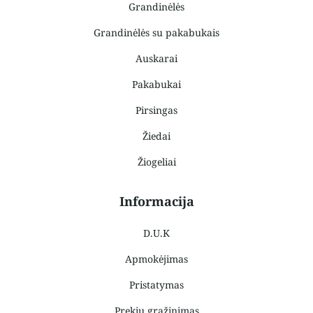
Grandinėlės
Grandinėlės su pakabukais
Auskarai
Pakabukai
Pirsingas
Žiedai
Žiogeliai
Informacija
D.U.K
Apmokėjimas
Pristatymas
Prekių grąžinimas